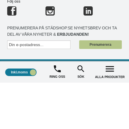
Följ oss
PRENUMERERA PÅ STÄDSHOP.SE NYHETSBREV OCH TA
DEL AV VÅRA NYHETER &
ERBJUDANDEN!
Prenumerera
Inkl.moms
RING OSS
SÖK
ALLA PRODUKTER
STÄDSHOP
+
KUNDSERVICE
+
AKTUELLA ERBJUDANDE
+