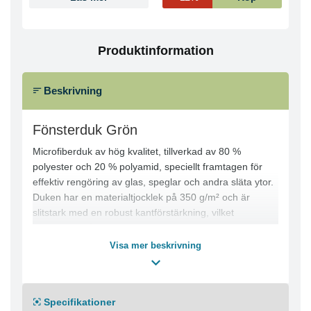
Produktinformation
Beskrivning
Fönsterduk Grön
Microfiberduk av hög kvalitet, tillverkad av 80 %
polyester och 20 % polyamid, speciellt framtagen för
effektiv rengöring av glas, speglar och andra släta ytor.
Duken har en materialtjocklek på 350 g/m² och är
slitstark med en robust kantförstärkning, vilket
säkerställer lång livslängd och optimal prestanda.
Duken kan maskintvättas upp till cirka 500 gånger utan
Visa mer beskrivning
att tappa sin rengöringsförmåga, vilket gör den till ett
hållbart och miljövänligt val för både professionell och
privat användning.
Specifikationer
● Tillverkad av 80 % polyester och 20 % polyamid