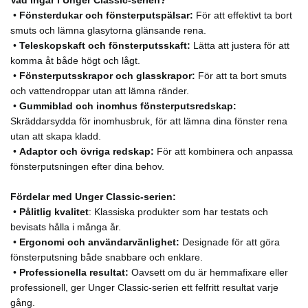
•
Fönsterdukar och fönsterputspälsar:
För att effektivt ta bort
smuts och lämna glasytorna glänsande rena.
•
Teleskopskaft och fönsterputsskaft:
Lätta att justera för att
komma åt både högt och lågt.
•
Fönsterputsskrapor och glasskrapor:
För att ta bort smuts
och vattendroppar utan att lämna ränder.
•
Gummiblad och inomhus fönsterputsredskap:
Skräddarsydda för inomhusbruk, för att lämna dina fönster rena
utan att skapa kladd.
•
Adaptor och övriga redskap:
För att kombinera och anpassa
fönsterputsningen efter dina behov.
Fördelar med Unger Classic-serien:
•
Pålitlig kvalitet
: Klassiska produkter som har testats och
bevisats hålla i många år.
•
Ergonomi och användarvänlighet:
Designade för att göra
fönsterputsning både snabbare och enklare.
•
Professionella resultat:
Oavsett om du är hemmafixare eller
professionell, ger Unger Classic-serien ett felfritt resultat varje
gång.