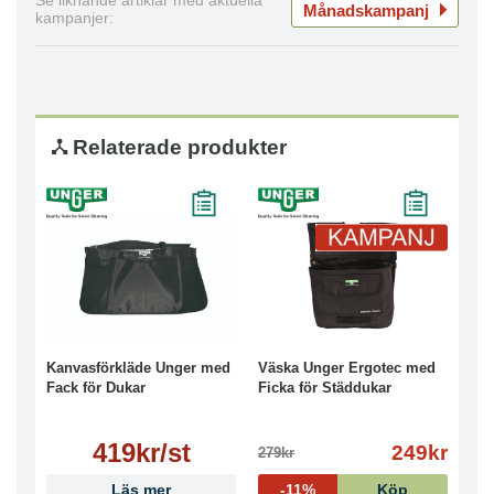
Se liknande artiklar med aktuella
Månadskampanj
kampanjer:
Relaterade produkter
Kanvasförkläde Unger med
Väska Unger Ergotec med
Fack för Dukar
Ficka för Städdukar
419kr/st
249kr
279kr
Läs mer
-11%
Köp