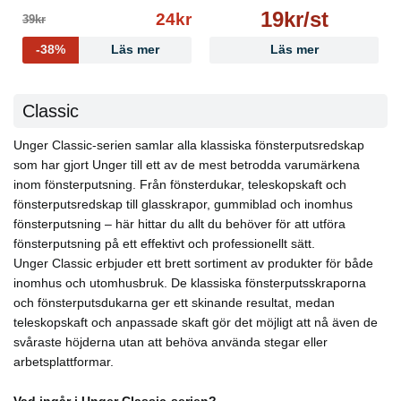
19kr/st
24kr
39kr
-38%
Läs mer
Läs mer
Classic
Unger Classic-serien samlar alla klassiska fönsterputsredskap
som har gjort Unger till ett av de mest betrodda varumärkena
inom fönsterputsning. Från fönsterdukar, teleskopskaft och
fönsterputsredskap till glasskrapor, gummiblad och inomhus
fönsterputsning – här hittar du allt du behöver för att utföra
fönsterputsning på ett effektivt och professionellt sätt.
Unger Classic erbjuder ett brett sortiment av produkter för både
inomhus och utomhusbruk. De klassiska fönsterputsskraporna
och fönsterputsdukarna ger ett skinande resultat, medan
teleskopskaft och anpassade skaft gör det möjligt att nå även de
svåraste höjderna utan att behöva använda stegar eller
arbetsplattformar.
Vad ingår i Unger Classic-serien?