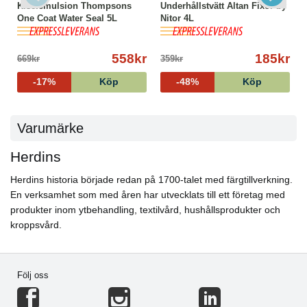
Kiselemulsion Thompsons
Underhållstvätt Altan Fixor by
● Äkta Bets förpackas i påse och ger ¼ – 1 liter färdig
One Coat Water Seal 5L
Nitor 4L
betslösning, beroende på kulör.
Torktid
● 6-8 timmar i 20 grader.
558kr
185kr
669kr
359kr
-17%
Köp
-48%
Köp
Varumärke
Herdins
Herdins historia började redan på 1700-talet med färgtillverkning.
En verksamhet som med åren har utvecklats till ett företag med
produkter inom ytbehandling, textilvård, hushållsprodukter och
kroppsvård.
Följ oss