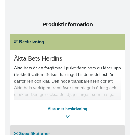
Produktinformation
Beskrivning
Äkta Bets Herdins
Äkta bets är ett färgämne i pulverform som du löser upp
i kokhett vatten. Betsen har inget bindemedel och är
därför ren och klar. Den höga transparensen gör att
Äkta bets verkligen framhäver underlagets ådring och
struktur. Den ger också det djup i färgen som många
förknippar med betsat trä. Bindemedel är annars det
som binder färgen vid ytan som behandlas.
Visa mer beskrivning
Eftersom Äkta bets saknar bindemedel måste
materialet efterbehandlas med Herdins Betslack (ej
vattenburen) . Annars kommer ytan att färga av sig,
Specifikationer
även efter att betsen torkat. Av våra fyra betser är det