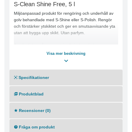
S-Clean Shine Free, 5 l
Miljöanpassad produkt för rengöring och underhåll av
golv behandlade med S-Shine eller S-Polish. Rengör
och förstärker ytskiktet och ger en smutsavvisande yta
utan att bygga upp skikt. Utan parfym.
Användning:
Även utmärkt till obehandlade
vattentåliga golvytor. Används i kombimaskin och till
Visa mer beskrivning
fuktmoppning.
Dosering:
Dosering 25-50 ml/10 liter vatten beroende
på smutsbelastning.För dosering i mopptvättmaskin, se
Specifikationer
separat tabell.
Produktblad
Metodbeskrivning:
Underhåll: Med fuktmoppning alt.
med kombimaskin underhålls ytan ca 1 gång per vecka
med S-Clean Neutral. Moppar tvättas och impregneras i
Recensioner (0)
tvättmaskin. Övriga dagar torrmoppning. Polering med
polerrondell och High Speed-maskin höjer glansen och
Fråga om produkt
slitstyrkan.