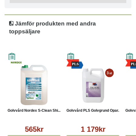
Jämför produkten med andra
toppsäljare
Golvvård Nordex S-Clean Shi...
Golvvård PLS Golvgrund Opar...
Golvv
565kr
1 179kr