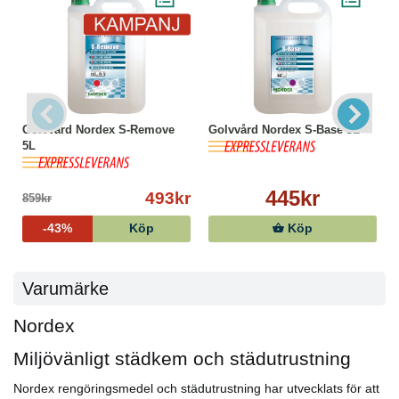
Golvvård Nordex S-Remove
Golvvård Nordex S-Base 5L
5L
445kr
493kr
859kr
-43%
Köp
Köp
Varumärke
Nordex
Miljövänligt städkem och städutrustning
Nordex rengöringsmedel och städutrustning har utvecklats för att