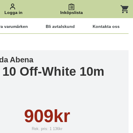
Logga in
Inköpslista
ra varumärken
Bli avtalskund
Kontakta oss
da Abena
l 10 Off-White 10m
909kr
Rek. pris:
1 136kr