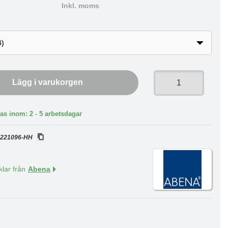
Inkl. moms
Lägg i varukorgen
as inom: 2 - 5 arbetsdagar
:
221096-HH
klar från
Abena