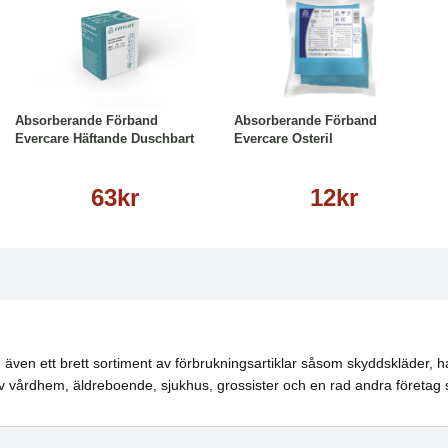
Läs mer
Läs mer
Absorberande Förband
Absorberande Förband
Evercare Häftande Duschbart
Evercare Osteril
63kr
12kr
även ett brett sortiment av förbrukningsartiklar såsom skyddskläder, ha
 vårdhem, äldreboende, sjukhus, grossister och en rad andra företag 