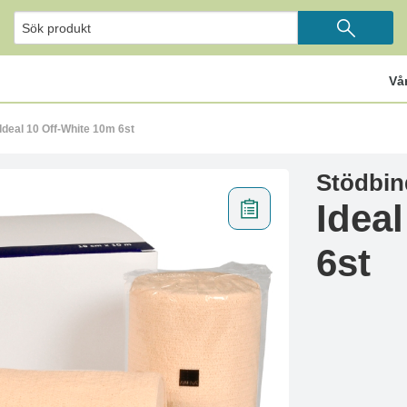
Vå
deal 10 Off-White 10m 6st
Stödbin
Idea
6st