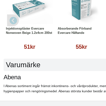
Köp
Läs mer
Läs mer
Injektionsplåster Evercare
Absorberande Förband
Nonwoven Beige 1.2x4cm 200st
Evercare Häftande
51kr
55kr
Varumärke
Abena
I Abenas sortiment ingår främst inkontinens- och vårdprodukter, men 
hygienpapper och rengöringsmedel. Abenas största kunder består av