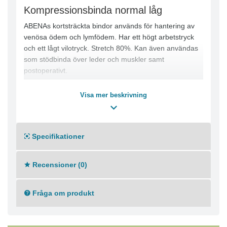
Kompressionsbinda normal låg
ABENAs kortsträckta bindor används för hantering av
venösa ödem och lymfödem. Har ett högt arbetstryck
och ett lågt vilotryck. Stretch 80%. Kan även användas
som stödbinda över leder och muskler samt
postoperativt.
-Mjukt
Visa mer beskrivning
-Lätt att använda
-1-pack
-Med klämmor
Specifikationer
-Återanvändbar
Recensioner (0)
Fråga om produkt