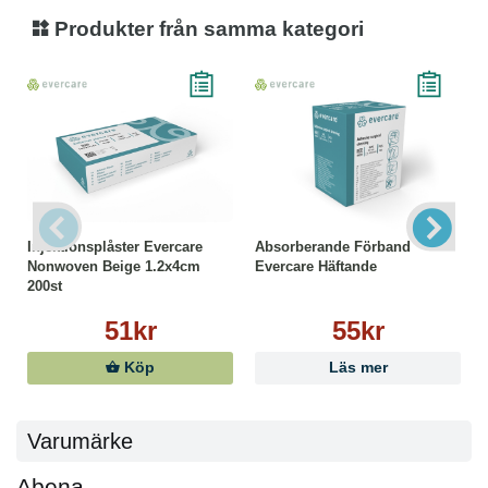
Produkter från samma kategori
Injektionsplåster Evercare
Absorberande Förband
Nonwoven Beige 1.2x4cm
Evercare Häftande
200st
51kr
55kr
Köp
Läs mer
Varumärke
Abena