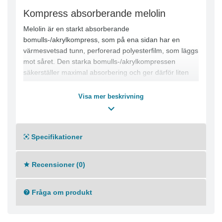
Kompress absorberande melolin
Melolin är en starkt absorberande
bomulls-/akrylkompress, som på ena sidan har en
värmesvetsad tunn, perforerad polyesterfilm, som läggs
mot såret. Den starka bomulls-/akrylkompressen
säkerställer maximal absorbering och ger därför liten
risk för genomvätskning. Melolin ger patienten bra
skydd och är bekvämt både under läkningsprocessen
Visa mer beskrivning
och vid förbandsbyte. Används för absorption av
sårexsudat i lätt vätskande sår. Har polyesterfilm på
den sidan som ska vändas mot såret. Kan klippas till.
Specifikationer
Måste fixeras.
-Starkt absorberande kompress
Recensioner (0)
-Icke-vidhäftande, perforerad film
-Skyddar såret från stötar
-Lätt att klippa i storlek
Fråga om produkt
-Hög patientkomfort