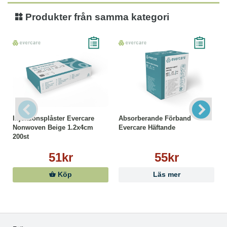
Produkter från samma kategori
Injektionsplåster Evercare
Absorberande Förband
Nonwoven Beige 1.2x4cm
Evercare Häftande
200st
51kr
55kr
Köp
Läs mer