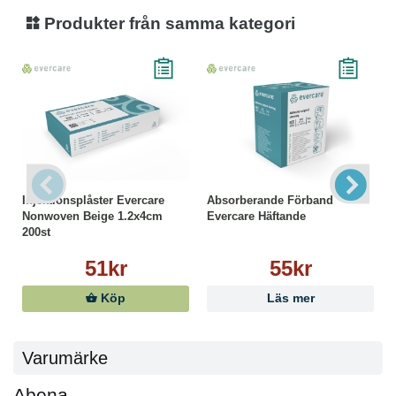
Produkter från samma kategori
Injektionsplåster Evercare
Absorberande Förband
Nonwoven Beige 1.2x4cm
Evercare Häftande
200st
51kr
55kr
Köp
Läs mer
Varumärke
Abena