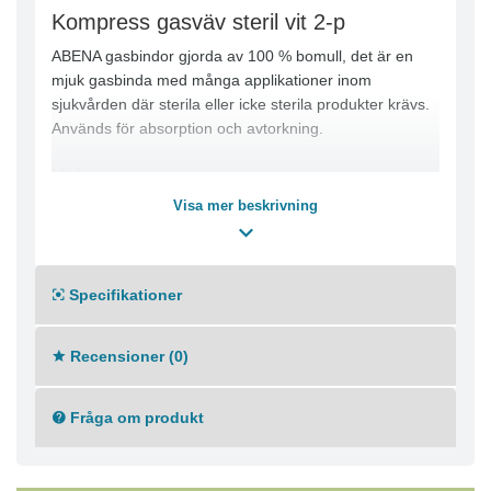
Kompress gasväv steril vit 2-p
ABENA gasbindor gjorda av 100 % bomull, det är en
mjuk gasbinda med många applikationer inom
sjukvården där sterila eller icke sterila produkter krävs.
Används för absorption och avtorkning.
Mjuk
Absorberande
Visa mer beskrivning
Behaglig mot huden
-Vit
-Sterila
Specifikationer
-17 trådar
-2 st/påse
Recensioner (0)
Fråga om produkt