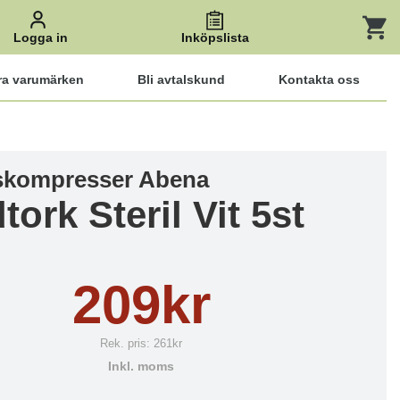
Logga in
Inköpslista
ra varumärken
Bli avtalskund
Kontakta oss
skompresser Abena
ork Steril Vit 5st
209kr
Rek. pris:
261kr
Inkl. moms