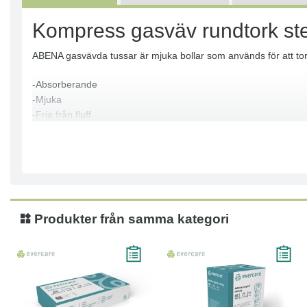
Kompress gasväv rundtork ster
ABENA gasvävda tussar är mjuka bollar som används för att torka
-Absorberande
-Mjuka
-Fria från fluff
-Vit
-Sterila
-5 st
-nr. 2, nr. 3, nr. 4, nr. 5
-17 trådar
Produkter från samma kategori