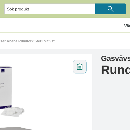
Vå
r Abena Rundtork Steril Vit 5st
Gasväv
Rundt