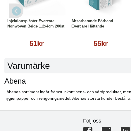
Köp
Läs mer
Läs mer
Injektionsplåster Evercare
Absorberande Förband
Nonwoven Beige 1.2x4cm 200st
Evercare Häftande
51kr
55kr
Varumärke
Abena
I Abenas sortiment ingår främst inkontinens- och vårdprodukter, men 
hygienpapper och rengöringsmedel. Abenas största kunder består av
Följ oss