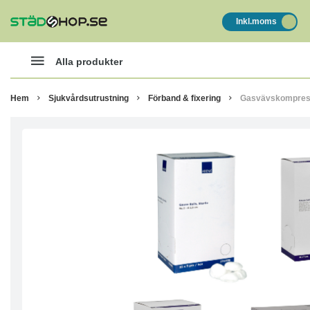
Inkl.moms
Alla produkter
Hem
Sjukvårdsutrustning
Förband & fixering
Gasvävskompresse