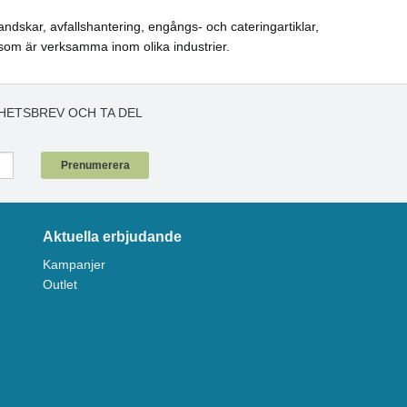
ndskar, avfallshantering, engångs- och cateringartiklar,
som är verksamma inom olika industrier.
HETSBREV OCH TA DEL
!
Prenumerera
Aktuella erbjudande
Kampanjer
Outlet