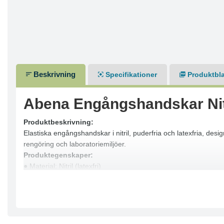
Beskrivning
Specifikationer
Produktbl
Abena Engångshandskar Nitr
Produktbeskrivning:
Elastiska engångshandskar i nitril, puderfria och latexfria, de
rengöring och laboratoriemiljöer.
Produktegenskaper:
● Material: Nitril (latexfri)
● Färg: Blå
● Storlek: XL
● Puderfri
● Längd: 290 mm
● Rullkant