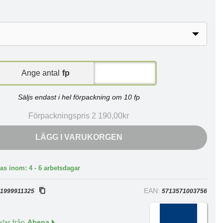
Ange antal
fp
Säljs endast i hel förpackning om 10 fp
Förpackningspris 2 190,00kr
LÄGG I VARUKORGEN
as inom: 4 - 6 arbetsdagar
:
EAN:
1999911325
5713571003756
klar från
Abena