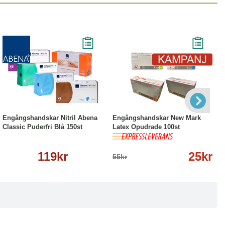
Läs mer
-55%
Läs mer
Engångshandskar Nitril Abena
Engångshandskar New Mark
Classic Puderfri Blå 150st
Latex Opudrade 100st
119kr
25kr
55kr