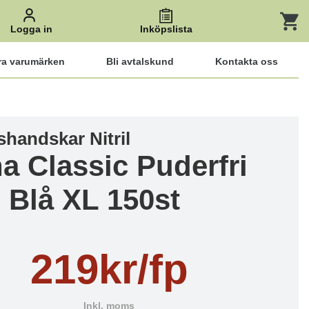
Logga in
Inköpslista
ra varumärken
Bli avtalskund
Kontakta oss
handskar Nitril
a Classic Puderfri
 Blå XL 150st
219kr/fp
Inkl. moms