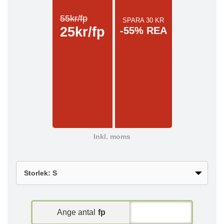
55kr/fp
SPARA 30 KR
25kr/fp
-55% REA
Inkl. moms
Ange antal
fp