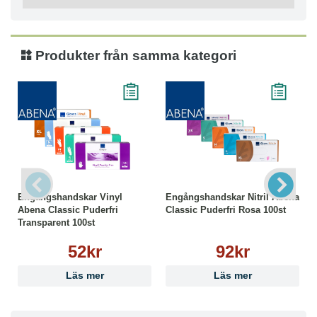
livsmedel och i vårdarbete
Användningsområden:
● Patientvård och hantering av kroppsvätskor
● Livsmedelshantering
Produkter från samma kategori
● Rengöring och desinfektion
● Laboratoriearbete
Engångshandskar Vinyl
Engångshandskar Nitril Abena
Abena Classic Puderfri
Classic Puderfri Rosa 100st
Transparent 100st
52kr
92kr
Läs mer
Läs mer