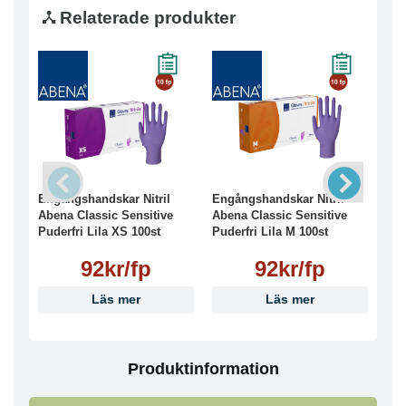
Relaterade produkter
Engångshandskar Nitril
Engångshandskar Nitril
Eng
Abena Classic Sensitive
Abena Classic Sensitive
Abe
Puderfri Lila XS 100st
Puderfri Lila M 100st
Pud
92kr/fp
92kr/fp
Läs mer
Läs mer
Produktinformation