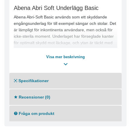
Abena Abri Soft Underlägg Basic
Abena Abri-Soft Basic används som ett skyddande
engångsunderlag för till exempel sängar och stolar. Det
är lämpligt för inkontinenta användare, men också för
icke-sterila moment. Underlaget har förseglade kanter
för optimalt skydd mot läckage, och ytan är täckt med
ett mjukt nonwoven-material som säkerställer att
användaren har det bekvämt. Användningen av
Visa mer beskrivning
engångsunderlag minskar risken för kontaminering.
Abena Abri-Soft Basic har en lätt till måttlig
absorptionsförmåga och finns i olika storlekar.
Specifikationer
● Absorberande fluffkärna
● Mjuk och slät nonwoven-yta
● Snabb absorption
Recensioner (0)
● Vätsketätt spärrskikt och förseglade kanter för extra
skydd
Fråga om produkt
● Finns i olika storlekar