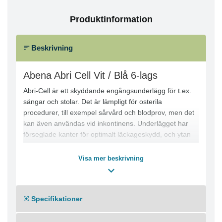
Produktinformation
Beskrivning
Abena Abri Cell Vit / Blå 6-lags
Abri-Cell är ett skyddande engångsunderlägg för t.ex.
sängar och stolar. Det är lämpligt för osterila
procedurer, till exempel sårvård och blodprov, men det
kan även användas vid inkontinens. Underlägget har
förseglade kanter för optimalt läckageskydd, och ytan
är täckt med ett mjukt nonwoven-material som ger ännu
högre komfort. Med engångsunderlägg minskar risken
Visa mer beskrivning
för kontaminering. Abri-Cell finns i olika storlekar och i
varianter med 6 och 8 lager tissue, beroende på vilken
absorptionskapacitet som krävs.
Specifikationer
● Absorberande kärna med flera lager tissue
● Mjuk och slät nonwoven-yta
● Snabb absorption