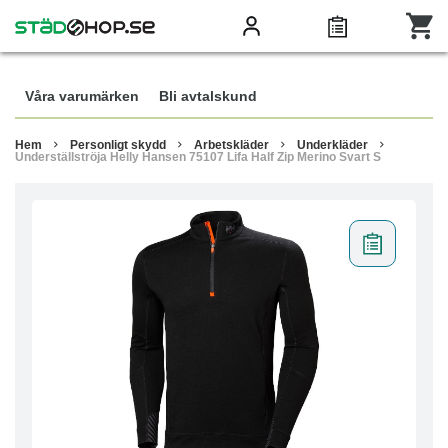
Våra varumärken
Bli avtalskund
Hem
Personligt skydd
Arbetskläder
Underkläder
Underställströja Helly Hansen 75107 Lifa Half Zip Merino Svart S