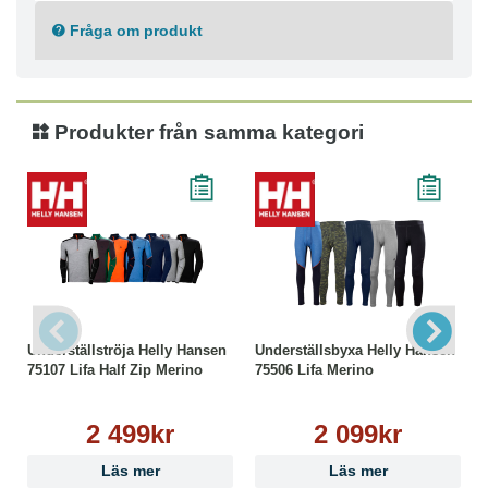
Polypropylen 43%
Fråga om produkt
Tvättråd
Maskintvätt skonsam 40°C
Strykning låg temperatur
Ej torktumling
Produkter från samma kategori
Ej kemtvätt
Tål ej blekmedel
Underställströja Helly Hansen
Underställsbyxa Helly Hansen
75107 Lifa Half Zip Merino
75506 Lifa Merino
2 499kr
2 099kr
Läs mer
Läs mer