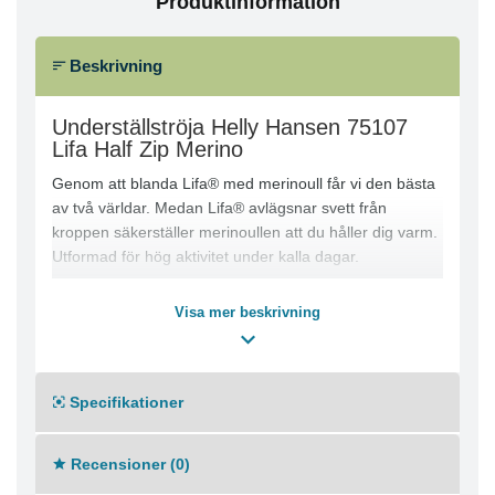
Produktinformation
Beskrivning
Underställströja Helly Hansen 75107
Lifa Half Zip Merino
Genom att blanda Lifa® med merinoull får vi den bästa
av två världar. Medan Lifa® avlägsnar svett från
kroppen säkerställer merinoullen att du håller dig varm.
Utformad för hög aktivitet under kalla dagar.
Lifa Stay Warm-teknik
Visa mer beskrivning
Inga obekväma sidsömmar
Flatlocksömmar för extra komfort
Inga axelsömmar
ZQ Ull
Specifikationer
Materialkomposition
Recensioner (0)
Merinoull 57%