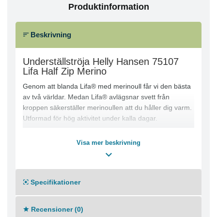
Produktinformation
Beskrivning
Underställströja Helly Hansen 75107
Lifa Half Zip Merino
Genom att blanda Lifa® med merinoull får vi den bästa
av två världar. Medan Lifa® avlägsnar svett från
kroppen säkerställer merinoullen att du håller dig varm.
Utformad för hög aktivitet under kalla dagar.
Lifa Stay Warm-teknik
Visa mer beskrivning
Inga obekväma sidsömmar
Flatlocksömmar för extra komfort
Inga axelsömmar
ZQ Ull
Specifikationer
Materialkomposition
Recensioner (0)
Merinoull 57%