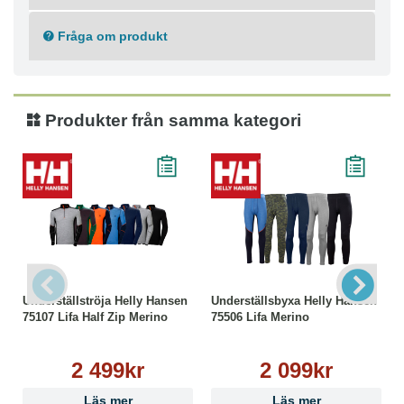
Polypropylen 43%
Fråga om produkt
Tvättråd
Maskintvätt skonsam 40°C
Strykning låg temperatur
Ej torktumling
Produkter från samma kategori
Ej kemtvätt
Tål ej blekmedel
Underställströja Helly Hansen
Underställsbyxa Helly Hansen
75107 Lifa Half Zip Merino
75506 Lifa Merino
2 499kr
2 099kr
Läs mer
Läs mer