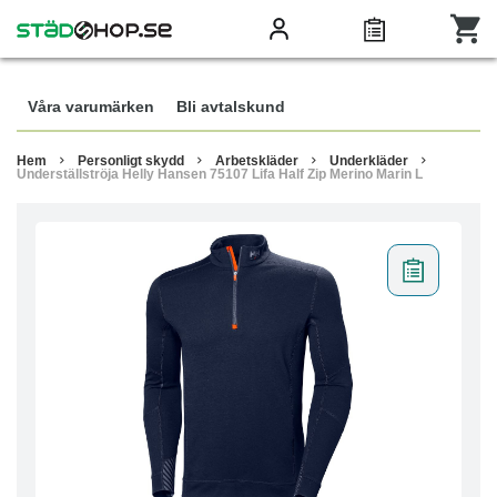
Våra varumärken
Bli avtalskund
Hem
Personligt skydd
Arbetskläder
Underkläder
Underställströja Helly Hansen 75107 Lifa Half Zip Merino Marin L