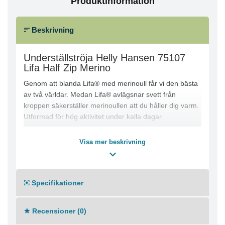
Produktinformation
Beskrivning
Underställströja Helly Hansen 75107
Lifa Half Zip Merino
Genom att blanda Lifa® med merinoull får vi den bästa
av två världar. Medan Lifa® avlägsnar svett från
kroppen säkerställer merinoullen att du håller dig varm.
Utformad för hög aktivitet under kalla dagar.
Lifa Stay Warm-teknik
Visa mer beskrivning
Inga obekväma sidsömmar
Flatlocksömmar för extra komfort
Inga axelsömmar
ZQ Ull
Specifikationer
Materialkomposition
Recensioner (0)
Merinoull 57%