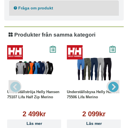
Polypropylen 43%
Fråga om produkt
Tvättråd
Maskintvätt skonsam 40°C
Strykning låg temperatur
Ej torktumling
Produkter från samma kategori
Ej kemtvätt
Tål ej blekmedel
Underställströja Helly Hansen
Underställsbyxa Helly Hansen
75107 Lifa Half Zip Merino
75506 Lifa Merino
2 499kr
2 099kr
Läs mer
Läs mer