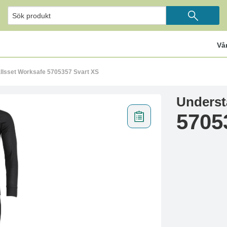
Vå
llsset Worksafe 5705357 Svart XS
Underst
5705