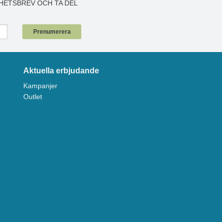
HETSBREV OCH TA DEL
!
Prenumerera
Aktuella erbjudande
Kampanjer
Outlet