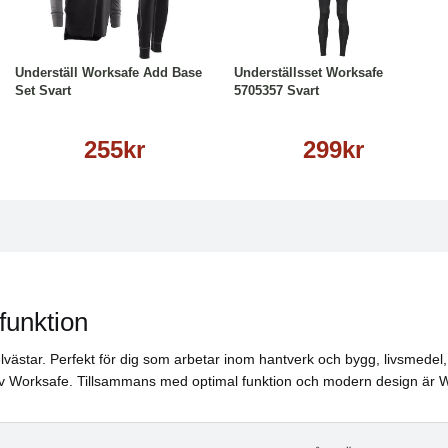
Läs mer
Läs mer
Underställ Worksafe Add Base
Underställsset Worksafe
Set Svart
5705357 Svart
255kr
299kr
funktion
rselvästar. Perfekt för dig som arbetar inom hantverk och bygg, livsmed
 av Worksafe. Tillsammans med optimal funktion och modern design är Wor