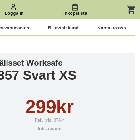
Logga in
Inköpslista
ra varumärken
Bli avtalskund
Kontakta oss
ällsset Worksafe
357 Svart XS
299kr
Rek. pris:
374kr
Inkl. moms