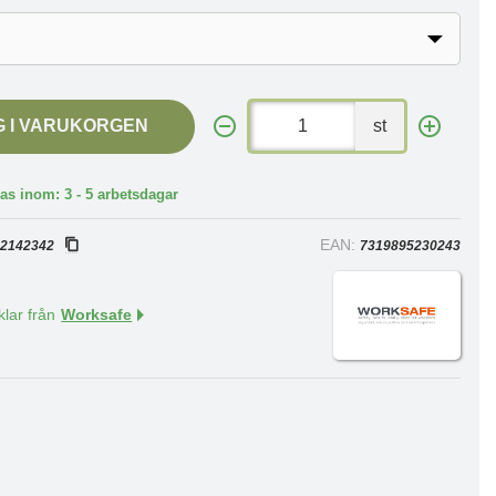
G I VARUKORGEN
st
as inom: 3 - 5 arbetsdagar
:
EAN:
2142342
7319895230243
klar från
Worksafe