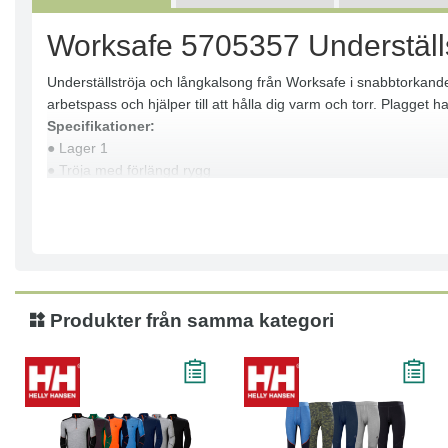
Worksafe 5705357 Underställ
Underställströja och långkalsong från Worksafe i snabbtorkande 
arbetspass och hjälper till att hålla dig varm och torr. Plagg
Specifikationer:
● Lager 1
● Tröja med förlängd rygg
● Snabbtorkande med god fukttransport
● Hög andasfunktion
● OEKO-TEX®-certifierad
● Vikt: 170 g
Materialkomposition:
● Polyester 100 %
Produkter från samma kategori
Tvättråd:
● Maskintvätt 60°C
● Strykning låg temperatur
● Ej torktumling
● Ej kemtvätt
● Tål ej blekmedel