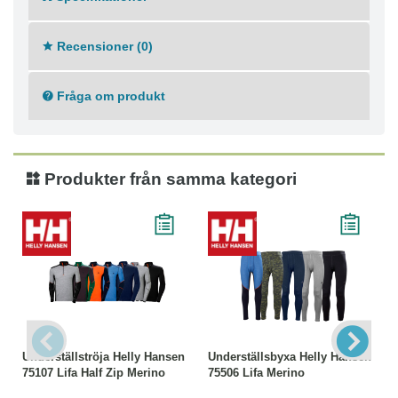
● Hög andasfunktion
● OEKO-TEX®-certifierad
Recensioner (0)
● Vikt: 170 g
Materialkomposition:
Fråga om produkt
● Polyester 100 %
Tvättråd:
● Maskintvätt 60°C
● Strykning låg temperatur
● Ej torktumling
Produkter från samma kategori
● Ej kemtvätt
● Tål ej blekmedel
Underställströja Helly Hansen
Underställsbyxa Helly Hansen
75107 Lifa Half Zip Merino
75506 Lifa Merino