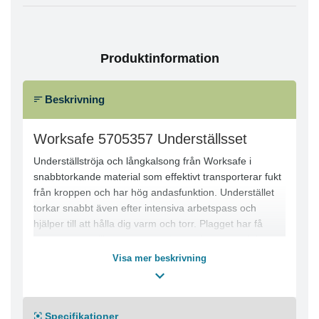
Produktinformation
Beskrivning
Worksafe 5705357 Underställsset
Underställströja och långkalsong från Worksafe i
snabbtorkande material som effektivt transporterar fukt
från kroppen och har hög andasfunktion. Understället
torkar snabbt även efter intensiva arbetspass och
hjälper till att hålla dig varm och torr. Plagget har få
sömmar som tillsammans med det mjuka materialet ger
en skön och behaglig komfort under hela arbetsdagen.
Visa mer beskrivning
Specifikationer:
● Lager 1
● Tröja med förlängd rygg
Specifikationer
● Snabbtorkande med god fukttransport