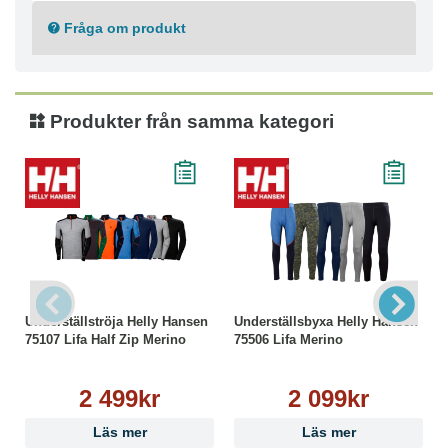
Materialkomposition
Merinoull 57%
Fråga om produkt
Polypropylen 43%
Tvättråd
Maskintvätt skonsam 40°C
Produkter från samma kategori
Ej strykning
Ej torktumling
Ej kemtvätt
Tål ej blekmedel
Underställströja Helly Hansen
Underställsbyxa Helly Hansen
75107 Lifa Half Zip Merino
75506 Lifa Merino
2 499kr
2 099kr
Läs mer
Läs mer