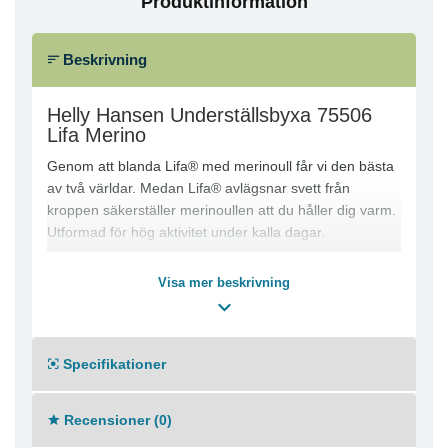
Produktinformation
Beskrivning
Helly Hansen Underställsbyxa 75506
Lifa Merino
Genom att blanda Lifa® med merinoull får vi den bästa
av två världar. Medan Lifa® avlägsnar svett från
kroppen säkerställer merinoullen att du håller dig varm.
Utformad för hög aktivitet under kalla dagar.
Lifa Stay Warm-teknik
Visa mer beskrivning
Grenkil för rörelsefrihet
Flatlocksömmar för extra komfort
Resår i midjan för perfekt passform och rörelsefrihet
Konstruktion som förhindrar att det elastiska bandet
Specifikationer
vrider sig
ZQ Ull
Recensioner (0)