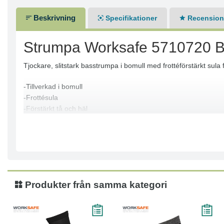
Beskrivning
Specifikationer
Recensione
Strumpa Worksafe 5710720 B
Tjockare, slitstark basstrumpa i bomull med frottéförstärkt su
-Tillverkad i bomull
-Frottésula
-Förstärkt tå och häl
-Stretchstickning över vrist
-WORKSAFE logga i hålfoten
-Två par per förpackning
-75% Bomull, 20% Polyester, 5% Elastan
-OEKO-TEX®-certifierad
Produkter från samma kategori