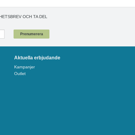
HETSBREV OCH TA DEL
!
Prenumerera
Aktuella erbjudande
Kampanjer
Outlet