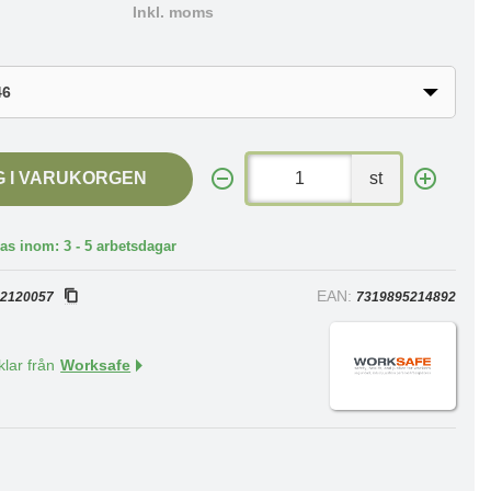
Inkl. moms
G I VARUKORGEN
st
as inom: 3 - 5 arbetsdagar
:
EAN:
2120057
7319895214892
klar från
Worksafe