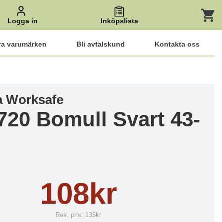
Logga in
Inköpslista
ra varumärken
Bli avtalskund
Kontakta oss
 Worksafe
720 Bomull Svart 43-
108kr
Rek. pris:
135kr