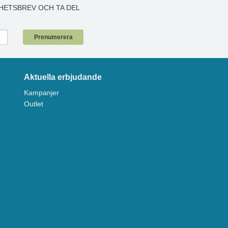
HETSBREV OCH TA DEL
!
Prenumerera
Aktuella erbjudande
Kampanjer
Outlet