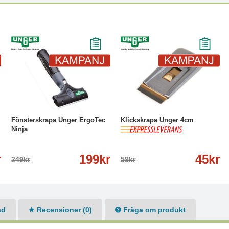
-20%
Läs mer
-24%
Köp
Läs mer
Fönsterskrapa Unger ErgoTec
Klickskrapa Unger 4cm
Ninja
r
199kr
45kr
249kr
59kr
ad
Recensioner (0)
Fråga om produkt