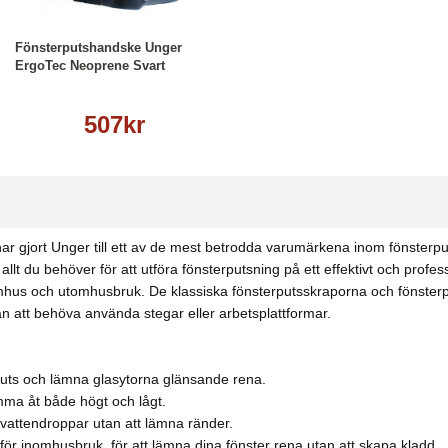
Läs mer
Fönsterputshandske Unger
ErgoTec Neoprene Svart
507kr
r gjort Unger till ett av de mest betrodda varumärkena inom fönsterput
t du behöver för att utföra fönsterputsning på ett effektivt och professi
nomhus och utomhusbruk. De klassiska fönsterputsskraporna och fönster
n att behöva använda stegar eller arbetsplattformar.
smuts och lämna glasytorna glänsande rena.
omma åt både högt och lågt.
 vattendroppar utan att lämna ränder.
r inomhusbruk, för att lämna dina fönster rena utan att skapa kladd.