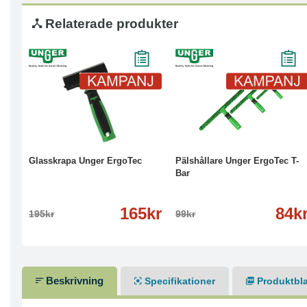
Relaterade produkter
-15%
Läs mer
-15%
Läs mer
Glasskrapa Unger ErgoTec
Pälshållare Unger ErgoTec T-
Bar
165kr
84k
195kr
99kr
Beskrivning
Specifikationer
Produktbl