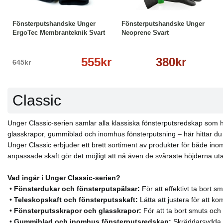
-14%
Läs mer
Läs mer
Fönsterputshandske Unger
Fönsterputshandske Unger
ErgoTec Membranteknik Svart
Neoprene Svart
555kr
380kr
645kr
Classic
Unger Classic-serien samlar alla klassiska fönsterputsredskap som ha
glasskrapor, gummiblad och inomhus fönsterputsning – här hittar du all
Unger Classic erbjuder ett brett sortiment av produkter för både i
anpassade skaft gör det möjligt att nå även de svåraste höjderna uta
Vad ingår i Unger Classic-serien?
•
Fönsterdukar och fönsterputspälsar:
För att effektivt ta bort 
•
Teleskopskaft och fönsterputsskaft:
Lätta att justera för att k
•
Fönsterputsskrapor och glasskrapor:
För att ta bort smuts och
•
Gummiblad och inomhus fönsterputsredskap:
Skräddarsydda fö