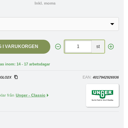
Inkl. moms
G I VARUKORGEN
st
as inom: 14 - 17 arbetsdagar
:
EAN:
GLO2X
4017942926936
klar från
Unger - Classic