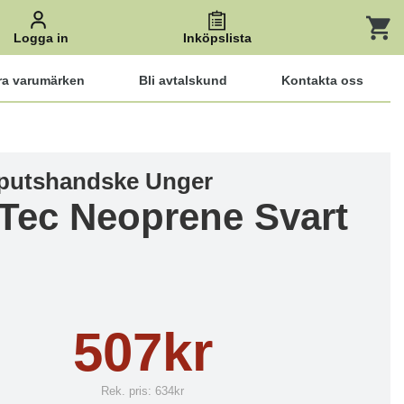
Logga in
Inköpslista
ra varumärken
Bli avtalskund
Kontakta oss
putshandske Unger
Tec Neoprene Svart
507kr
Rek. pris:
634kr