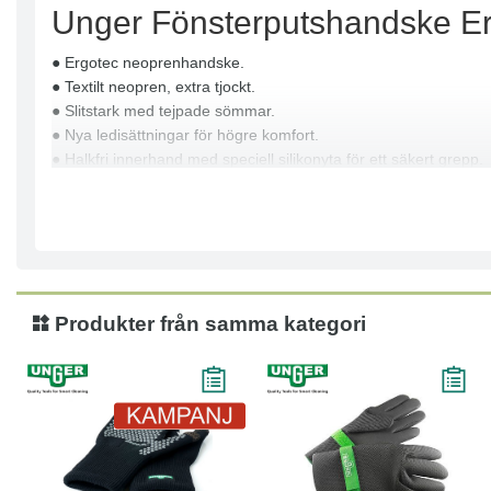
Unger Fönsterputshandske E
● Ergotec neoprenhandske.
● Textilt neopren, extra tjockt.
● Slitstark med tejpade sömmar.
● Nya ledisättningar för högre komfort.
● Halkfri innerhand med speciell silikonyta för ett säkert grepp.
Produkter från samma kategori