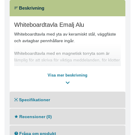
Beskrivning
Whiteboardtavla Emalj Alu
Whiteboardtavla med yta av keramiskt stål, väggfäste
och avtagbar pennhållare ingår.
Whiteboardtavla med en magnetisk torryta som är
lämplig för att skriva för viktiga meddelanden, för klotter
eller som en värdefull rekvisita för presentationer och
möten. Med denna whiteboardtavla är det lätt att främja
Visa mer beskrivning
produktivitet och upprätthålla kreativiteten.
Kan fixeras vertikalt eller horisontellt
Lämplig för kontor och utbildningsinstitutioner
Specifikationer
Yta: Vitt keramiskt stål
Ram: Grå aluminium
Recensioner (0)
Hörn: Ljusgrå plast
Med väggfäste och avtagbar pennhållare
Mått: 60x45cm, 90x60cm, 100x120cm, 120x90cm,
Fråga om produkt