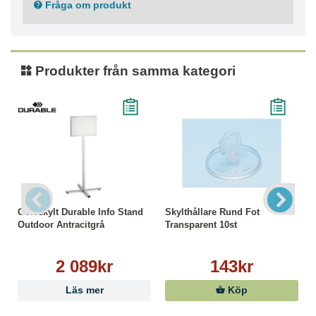
Böjligt gångjärn som kopplar ihop korthållarens fram-
Fråga om produkt
och baksida
Snabbt och enkelt byte av insticksetikett
Levereras med tomma instick som kan anpassas med
DURAPRINT®, DURABLEs kostnadsfria programvara
Produkter från samma kategori
på nätet
Insticksetikett: 40 x 75 mm, 54 x 90 mm
Färg: transparent
Golvskylt Durable Info Stand
Skylthållare Rund Fot
Outdoor Antracitgrå
Transparent 10st
2 089kr
143kr
Läs mer
Köp