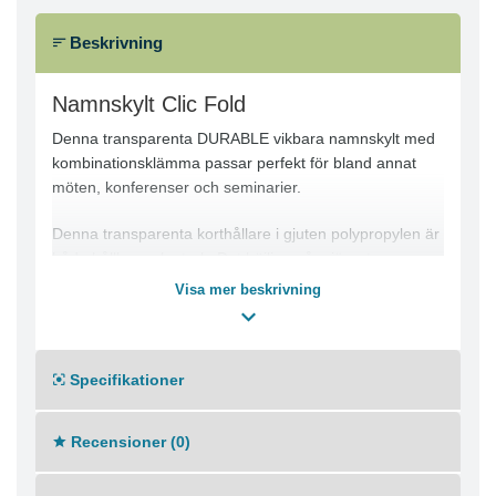
Beskrivning
Namnskylt Clic Fold
Denna transparenta DURABLE vikbara namnskylt med
kombinationsklämma passar perfekt för bland annat
möten, konferenser och seminarier.
Denna transparenta korthållare i gjuten polypropylen är
både hållbar och stark. Det böjliga gångjärnet som
kopplar ihop korthållarens fram- och baksida ger ett
Visa mer beskrivning
professionellt utseende och möjliggör ett snabbt och
enkelt byte av insticksetikett. I varje paket ingår 25
vikbara namnskyltar som kan fästas på kläderna med
Specifikationer
klämma eller nål. Du kan anpassa insticksetiketten med
DURAPRINT®.
Recensioner (0)
Vikbar namnskylt tillverkad i gjuten polypropylen
Kombinationsklämma med klämma och nål