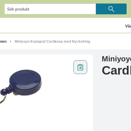
Vå
onen
Miniyoyo Expograf Cardkeep med Nyckelring
Miniyoy
Card