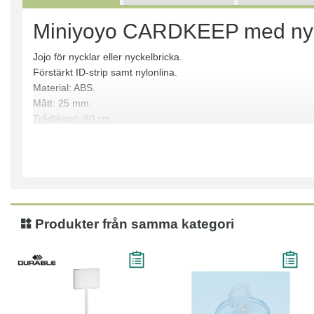
Miniyoyo CARDKEEP med nyc
Jojo för nycklar eller nyckelbricka.
Förstärkt ID-strip samt nylonlina.
Material: ABS.
Mått: 25 mm.
Trådlängd: 80 cm
Färg: Svart, Blå, Röd
Produkter från samma kategori