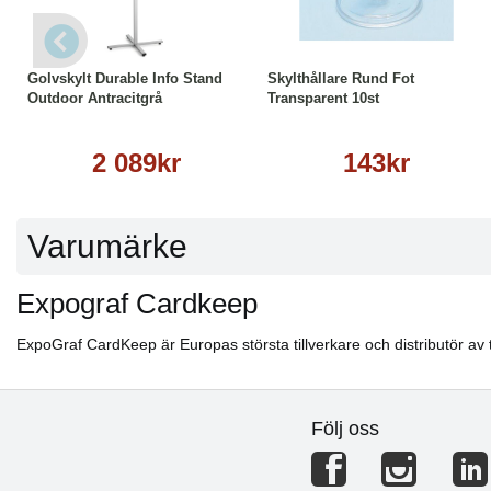
Läs mer
Köp
Läs mer
Golvskylt Durable Info Stand
Skylthållare Rund Fot
Outdoor Antracitgrå
Transparent 10st
2 089kr
143kr
Varumärke
Expograf Cardkeep
ExpoGraf CardKeep är Europas största tillverkare och distributör av t
Följ oss