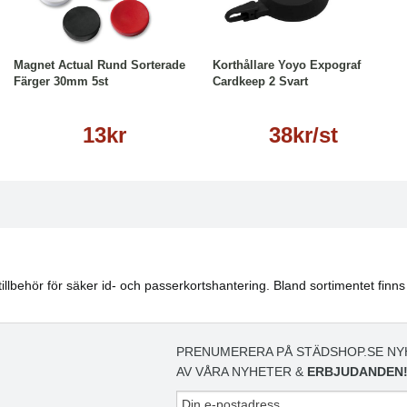
Köp
Läs mer
Läs mer
Magnet Actual Rund Sorterade
Korthållare Yoyo Expograf
Färger 30mm 5st
Cardkeep 2 Svart
13kr
38kr/st
illbehör för säker id- och passerkortshantering. Bland sortimentet finns
PRENUMERERA PÅ STÄDSHOP.SE NY
AV VÅRA NYHETER &
ERBJUDANDEN