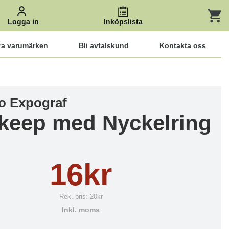
Logga in
Inköpslista
ra varumärken
Bli avtalskund
Kontakta oss
o Expograf
keep med Nyckelring
16kr
Rek. pris:
20kr
Inkl. moms