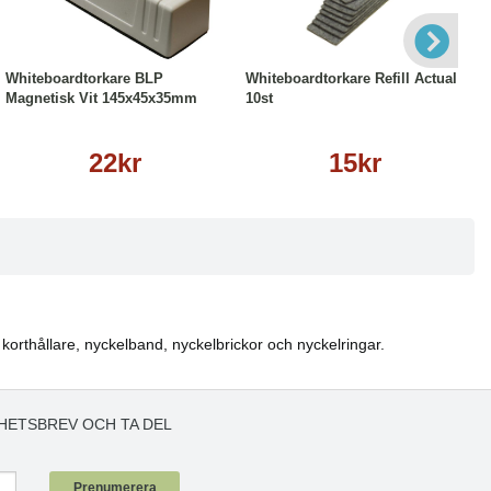
Köp
Läs mer
Köp
Läs mer
Whiteboardtorkare BLP
Whiteboardtorkare Refill Actual
Magnetisk Vit 145x45x35mm
10st
22kr
15kr
 korthållare, nyckelband, nyckelbrickor och nyckelringar.
HETSBREV OCH TA DEL
!
Prenumerera