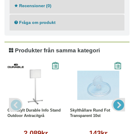
Magneter
Recensioner (0)
Magnetisk styrka: 850 g
Mått: 30 mm
Färg: Svart, Blå, Röd, Vit
Fråga om produkt
Produkter från samma kategori
Golvskylt Durable Info Stand
Skylthållare Rund Fot
Outdoor Antracitgrå
Transparent 10st
2 089kr
143kr