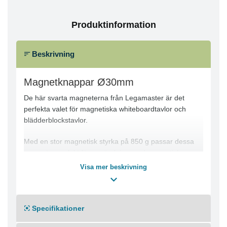
Produktinformation
Beskrivning
Magnetknappar Ø30mm
De här svarta magneterna från Legamaster är det
perfekta valet för magnetiska whiteboardtavlor och
blädderblockstavlor.
Med en stor magnetisk styrka på 850 g passar dessa
magneter perfekt för användning med magnetiska
whiteboardtavlor och blädderblockstavlor från
Visa mer beskrivning
Legamaster. Med dessa magneter på 30 mm kan du
sätta upp meddelanden och tillkännagivanden eller
hålla blädderblock på plats. Magneterna finns i flera
Specifikationer
olika färger och levereras i 10-pack.