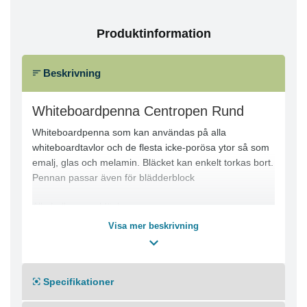
Produktinformation
Beskrivning
Whiteboardpenna Centropen Rund
Whiteboardpenna som kan användas på alla
whiteboardtavlor och de flesta icke-porösa ytor så som
emalj, glas och melamin. Bläcket kan enkelt torkas bort.
Pennan passar även för blädderblock
Alkoholbaserat bläck
Huv
Visa mer beskrivning
Rund spets
Linjebredd 1,5-3mm
Skrivfärg: Svart, Blå, Grön, Röd
Specifikationer
Färg pennkropp: Vit