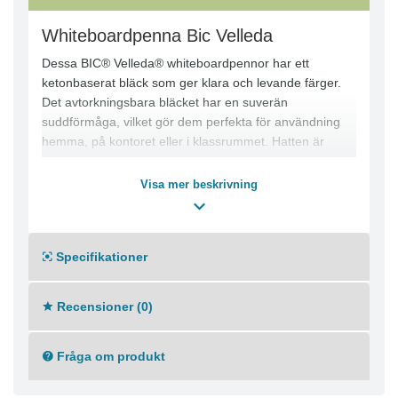
Whiteboardpenna Bic Velleda
Dessa BIC® Velleda® whiteboardpennor har ett
ketonbaserat bläck som ger klara och levande färger.
Det avtorkningsbara bläcket har en suverän
suddförmåga, vilket gör dem perfekta för användning
hemma, på kontoret eller i klassrummet. Hatten är
ventilerad och matchar bläckfärgen för enkel märkning.
Pennorna är tillverkade av 51 % återvunnet material,
Visa mer beskrivning
vilket gör dem till ett miljömedvetet val. Dessutom
använder de ketonbaserat bläck med svag lukt för en
trevligare skrivupplevelse.
Specifikationer
Tillverkad av 51 % återvunnet material
Skuren spets
Recensioner (0)
Linjebredd: 3,7–5,5 mm
Textfärger: Svart, Blå
Färg pennkropp: Vit (Huv i textfärg)
Fråga om produkt