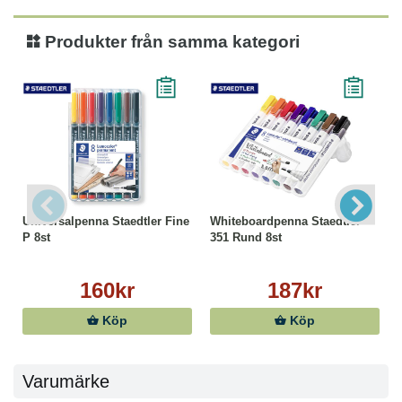
Produkter från samma kategori
Universalpenna Staedtler Fine
Whiteboardpenna Staedtler
P 8st
351 Rund 8st
160kr
187kr
Köp
Köp
Varumärke