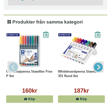
Djupa, levande färger
Påfyllningsbar för mindre avfall
Kan användas för Pilot V-Ball RT-pennor
Färg: Svart, Blå
Produkter från samma kategori
Dokumentäkta bläck enligt ISO 14145
Universalpenna Staedtler Fine
Whiteboardpenna Staedtler
P 8st
351 Rund 8st
160kr
187kr
Köp
Köp