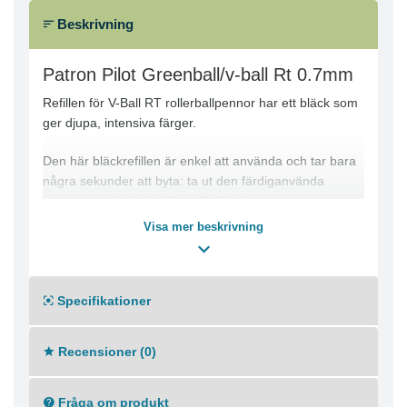
Beskrivning
Patron Pilot Greenball/v-ball Rt 0.7mm
Refillen för V-Ball RT rollerballpennor har ett bläck som
ger djupa, intensiva färger.
Den här bläckrefillen är enkel att använda och tar bara
några sekunder att byta: ta ut den färdiganvända
patronen och sätt i refillen. Refillen har en tunn spets på
0,7 mm som ger jämn skrift, vilket är perfekt för daglig
Visa mer beskrivning
användning hemma eller på kontoret. Bläcket ger
djupa, levande färger som får ditt alster att synas. Med
refillen slipper du krånglet med pennor som måste
Specifikationer
kastas och minskar kostnaderna. Den här refillen är
lämplig för V-Ball RT-pennor.
Recensioner (0)
BLS-VB7RT refill
Tunn spets: 0,7 mm
Lätt att använda
Fråga om produkt