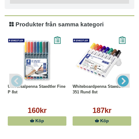
Produkter från samma kategori
Universalpenna Staedtler Fine
Whiteboardpenna Staedtler
P 8st
351 Rund 8st
160kr
187kr
Köp
Köp