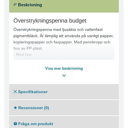
Beskrivning
Överstrykningspenna budget
Överstrykningspenna med ljusäkta och vattenfast
pigmentbläck. Är lämplig att använda på vanligt papper,
kopieringspapper och faxpapper. Med pennkropp och
huv av PP-plast.
- Med huv
- Snedskuren spets
- Linjebredd: 2-5mm
Visa mer beskrivning
- Textfärg: Grön, Rosa, Gul, Orange,
- Färg pennkropp: Grön, Rosa, Gul, Orange
Specifikationer
Recensioner (0)
Fråga om produkt