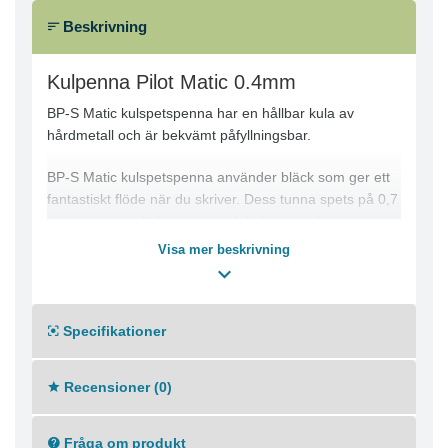
Beskrivning
Kulpenna Pilot Matic 0.4mm
BP-S Matic kulspetspenna har en hållbar kula av
hårdmetall och är bekvämt påfyllningsbar.
BP-S Matic kulspetspenna använder bläck som ger ett
fantastiskt flöde när du skriver. Dess tunna spets på 0,7
mm ger jämn skrift och är perfekt för uppgifter som
kräver ett stort mått precision. Den här kulspetspennan
Visa mer beskrivning
har en spets av hårdmetall som behåller sin form och är
extremt hållbar. Dessutom har den en påfyllningsbar
patron, vilket ger mindre avfall och större besparingar.
Specifikationer
Pennan har en bekväm slimmad pennkropp och
lättviktsdesign för extra bekvämlighet.
Recensioner (0)
Tunn spets: 0,7 mm
Indragbar spets
Extra precision
Fråga om produkt