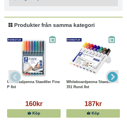
Den tåliga kulan av hårdmetall håller formen och är
extremt hållbar
Genomskinlig pennkropp gör att bläcknivån är synlig
Påfyllningsbar patron för mindre avfall
Produkter från samma kategori
Färg: Svart, Blå, Grön, Röd
Dokumentäkta bläck enligt ISO 12757
Universalpenna Staedtler Fine
Whiteboardpenna Staedtler
P 8st
351 Rund 8st
160kr
187kr
Köp
Köp