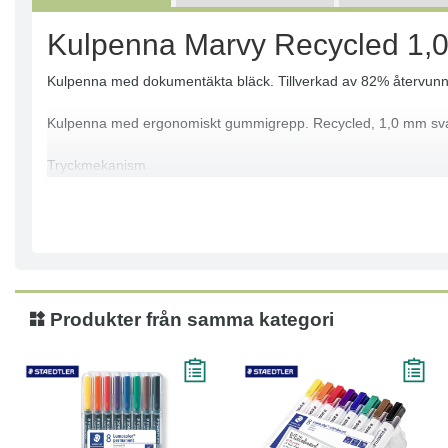
Kulpenna Marvy Recycled 1
Kulpenna med dokumentäkta bläck. Tillverkad av 82% återvunne
Kulpenna med ergonomiskt gummigrepp. Recycled, 1,0 mm sva
Tryckmekanism
Spetsbredd: 1,0 mm
Linjebredd: 0,5mm
Textfärg: Svart, Blå, Röd
Färg pennkropp: Svart, Blå, Röd
Kan fyllas på med refill-patroner
Dokumentäkta bläck enligt ISO 12757
Produkter från samma kategori
Kulpenna i 82 % återvunnet material