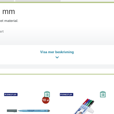
,0 mm
t material.
rt
Visa mer beskrivning