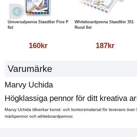
Köp
Läs mer
Köp
Läs mer
Universalpenna Staedtler Fine P
Whiteboardpenna Staedtler 351
8st
Rund 8st
160kr
187kr
Varumärke
Marvy Uchida
Högklassiga pennor för ditt kreativa a
Marvy Uchida tillverkar konst- och kontorsmaterial för leverans över 
märkpennor och whiteboardpennor.