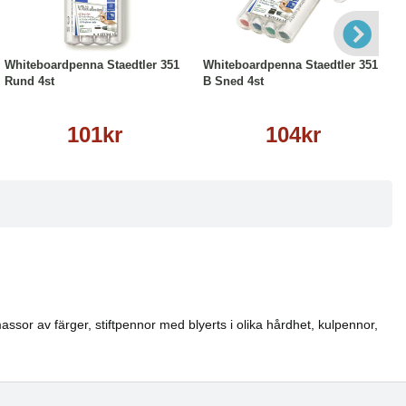
Köp
Läs mer
Köp
Läs mer
Whiteboardpenna Staedtler 351
Whiteboardpenna Staedtler 351
Rund 4st
B Sned 4st
101kr
104kr
ssor av färger, stiftpennor med blyerts i olika hårdhet, kulpennor,