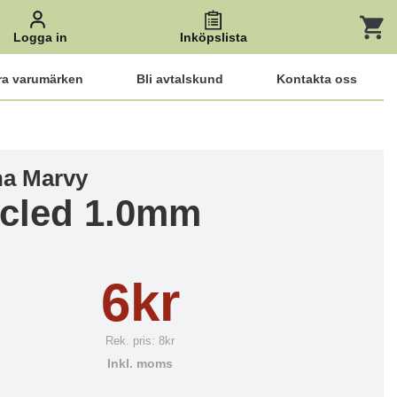
Logga in
Inköpslista
ra varumärken
Bli avtalskund
Kontakta oss
a Marvy
cled 1.0mm
6kr
Rek. pris:
8kr
Inkl. moms