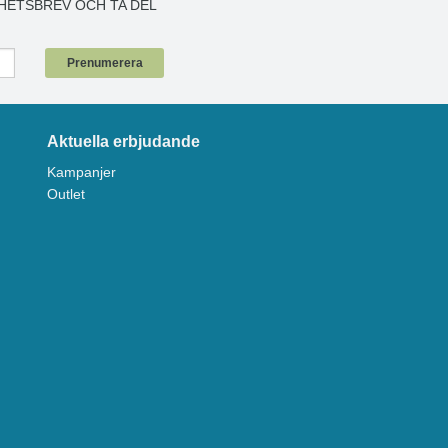
HETSBREV OCH TA DEL
!
Prenumerera
Aktuella erbjudande
Kampanjer
Outlet