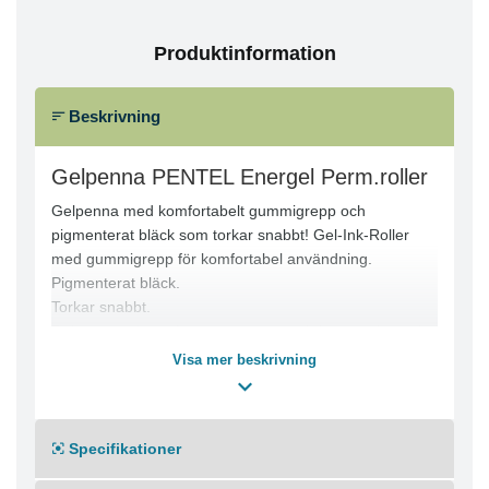
Produktinformation
Beskrivning
Gelpenna PENTEL Energel Perm.roller
Gelpenna med komfortabelt gummigrepp och
pigmenterat bläck som torkar snabbt! Gel-Ink-Roller
med gummigrepp för komfortabel användning.
Pigmenterat bläck.
Torkar snabbt.
Rekommenderas för personer som skriver mycket och
för vänsterhänta.
Visa mer beskrivning
Påfyllbar med Pentel-refill, artikelnr: LRP7 Liquid-Gel-
Roller tillhör Pentels Recycology-sortiment: Pentels
Recycology-produkter är miljövänligare ? 54 % av
Specifikationer
rolleren har producerats av återvunnet material
(Procenttalet är baserat på produktens totala vikt