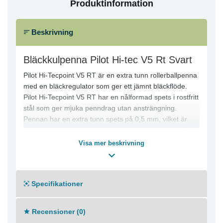
Produktinformation
Beskrivning
Bläckkulpenna Pilot Hi-tec V5 Rt Svart
Pilot Hi-Tecpoint V5 RT är en extra tunn rollerballpenna
med en bläckregulator som ger ett jämnt bläckflöde.
Pilot Hi-Tecpoint V5 RT har en nålformad spets i rostfritt
stål som ger mjuka penndrag utan ansträngning.
Pennan har en extra tunn spets på 0,5 mm, vilket är
perfekt för uppgifter som kräver stor noggrannhet. Dess
hållbara spets i hårdmetall, med skåror för extra stöd
Visa mer beskrivning
och stadig vridning, behåller sin form länge. Denna
rollerballpenna med flytande bläck har en unik V-
systemmekanism som reglerar bläckflödet och ser till
Specifikationer
att det är jämnt och fast, samt ett litet fönster som visar
bläcknivån. Pennan finns i en mängd olika färger och
levereras komplett med kork som skyddar den och en
Recensioner (0)
fickklämma som gör den praktisk att använda.