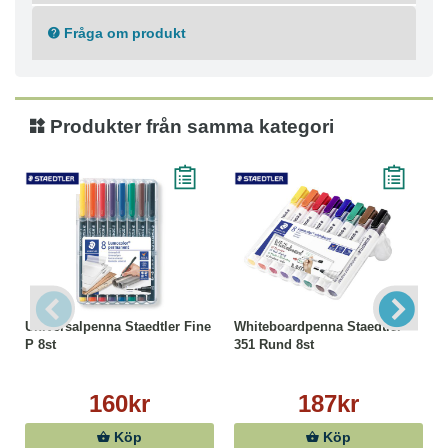
Klickmekanism
Fråga om produkt
Spetsbredd: 0,5 mm
Textfärg: Svart
Färg pennkropp: Svart
Dokumentäkta bläck enligt ISO 14145
Produkter från samma kategori
Universalpenna Staedtler Fine
Whiteboardpenna Staedtler
P 8st
351 Rund 8st
160kr
187kr
Köp
Köp