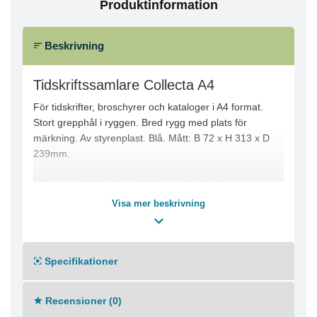
Produktinformation
Beskrivning
Tidskriftssamlare Collecta A4
För tidskrifter, broschyrer och kataloger i A4 format.
Stort grepphål i ryggen. Bred rygg med plats för
märkning. Av styrenplast. Blå. Mått: B 72 x H 313 x D
239mm.
- Designen förhindrar att dokumenten fastnar
- Brett grepphål i ryggen
Visa mer beskrivning
- Extra djup ـ större än A4
- Bred rygg med plats för märkning
- 310 x 72 x 240 mm (hxbxd)
Specifikationer
Recensioner (0)