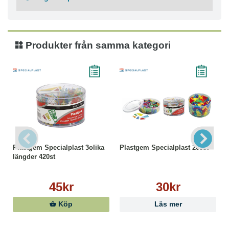
polystyren
- Magnetisk
- Kapacitet: 10 whiteboardpennor
- Färg: Svart
Produkter från samma kategori
- Mått: 74 x 74 x 95 mm
Plastgem Specialplast 3olika
Plastgem Specialplast 200st
längder 420st
45kr
30kr
Köp
Läs mer