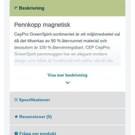
Beskrivning
Pennkopp magnetisk
CepPro GreenSpirit-sortimentet är ett miljömedvetet val
då det tillverkas av 90 % återvunnet material och
dessutom är 100 % återvinningsbart. CEP CepPro
GreenSpirit pennmuggen har en elegant modern
design som både är funktionell och sätter stil på alla
kontorsmiljöer. Denna pennmugg är tillverkad av
stöttålig polystyren och är en snygg och praktisk lösning
Visa mer beskrivning
för whiteboardförvaring. Den rymmer upp till 10
whiteboardpennor. Denna pennmugg passar fint med
alla skrivbordstillbehör från CEP:s eleganta CepPro
Specifikationer
GreenSpirit-sortiment för ett snyggt och enhetligt
utseende.
Recensioner (0)
- Ingår i CEP:s eleganta, moderna CepPro GreenSpirit-
sortiment
- Tillverkad av 100 % återvinningsbar och stöttålig
Fråga om produkt