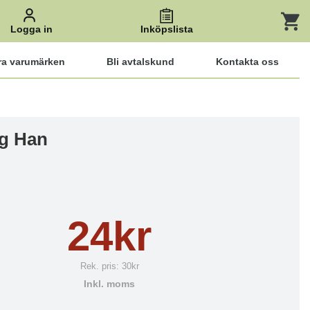
Logga in
Inköpslista
ra varumärken
Bli avtalskund
Kontakta oss
g Han
24kr
Rek. pris:
30kr
Inkl. moms