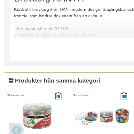
KLASSIK brevkorg ifrån HAN i modern design. Staplingsbar och k
frontdel som hindrar dokument från att glida ut.
- För pappersformat: A4 / C4
- Yttermått (B x D x H): 255 x 348 x 65 mm
- Material: högkvalitativ plast, polystyren (PS)
Produkter från samma kategori
Köp
Läs mer
Läs mer