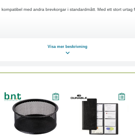
ompatibel med andra brevkorgar i standardmått. Med ett stort urtag för
Visa mer beskrivning
Köp
Läs mer
Köp
Läs mer