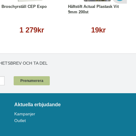
Broschyrställ CEP Expo
Häftstift Actual Plastask Vit
9mm 200st
1 279kr
19kr
HETSBREV OCH TA DEL
!
Prenumerera
Aktuella erbjudande
Kampanjer
Outlet