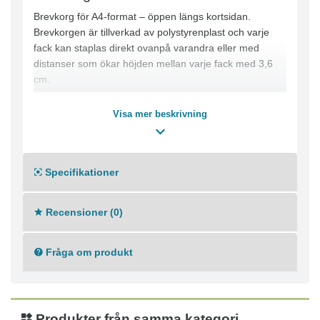
Brevkorg för A4-format – öppen längs kortsidan.
Brevkorgen är tillverkad av polystyrenplast och varje
fack kan staplas direkt ovanpå varandra eller med
distanser som ökar höjden mellan varje fack med 3,6
cm.
Invändiga mått: HxBxD 5,5 x 23,7 x 33 cm
Visa mer beskrivning
Utvändiga mått: HxBxD 6,4 x 26 x 34,5 cm
Mycket praktisk brevkorg med bred öppning som gör
det enklare att sortera, hitta och hantera brevkorgens
Specifikationer
innehåll
Recensioner (0)
Kan innehålla dokument på upp till 24 x 32 cm i storlek
Kan ovanpå varandra eller med hjälp av distanser
Fråga om produkt
Produkter från samma kategori