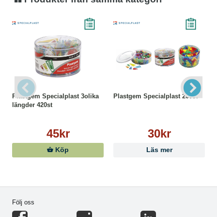
Plastgem Specialplast 3olika
Plastgem Specialplast 200st
längder 420st
45kr
30kr
Köp
Läs mer
Följ oss