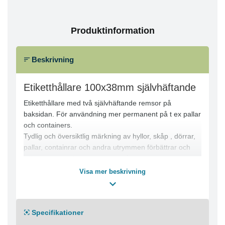
Produktinformation
Beskrivning
Etiketthållare 100x38mm självhäftande
Etiketthållare med två självhäftande remsor på
baksidan. För användning mer permanent på t ex pallar
och containers.
Tydlig och översiktlig märkning av hyllor, skåp , dörrar,
pallar, containrar och andra utrymmen förbättrar och
effektiviserar arbetsprocessen på lager och i
produktionsanläggningar. De självhäftande
Visa mer beskrivning
etiketthållarna av slitstark polypropylene går att läsa
med skanner och skyddar de utbytbara etiketterna från
smuts. Två klisterremsor på baksidan gör att fickan
Specifikationer
sitter på plats. Gratis mall för etiketten finns på
www.duraprint.se.