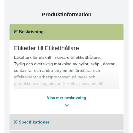
Produktinformation
Beskrivning
Etiketter till Etiketthållare
Etikettark för utskrift i skrivare till etiketthållare.
Tydlig och översiktlig märkning av hyllor, skåp , dörrar,
containrar och andra utrymmen förbättrar och
effektiviserar arbetsprocessen på lager och i
produktionsanläggningar. Etiketter passande till
DURABLE etiketthållare: A4-ark med etiketter som är
lätta att riva isär. För snygga etiketter använd mallarna i
Visa mer beskrivning
gratisprogrammet DURAPRINT® på www.duraprint.se.
Designa och skriv sedan ut i laser och inkjetskrivare
samt kopiatorer.
Specifikationer