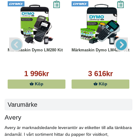
skrivare du använder. Etiketter med förstärkt grepp,
ultragrip. Ett unikt 3D-mönster på arken gör att
skrivaren kan få perfekt grepp om dem. Tack vare
dessa greppzoner kan skrivarvalsarna greppa och mata
fram och styra etikettarken ännu bättre. Precisa
utskrifter utan pappersstopp garanteras!
Märkmaskin Dymo LM280 Kit
Märkmaskin Dymo LM420P Kit
Med Averys universaletiketter sparar du inte bara tid
och besvär, de hjälper dig också att bevara miljön då de
är FSC®-certifierade och därmed bara producerade av
1 996kr
3 616kr
papper från hållbart skogsbruk samt kan återvinnas
tillsammans med allmänt pappersavfall.
Köp
Köp
På www.avery.eu hittar du massor av mallar som du
kan använda för att enkelt och GRATIS designa och
Varumärke
skriva ut dina Avery-etiketter.
Avery
- Mått: 105x148mm
- Mått: 105x35mm
Avery är marknadsledande leverantör av etiketter till alla tänkbara
- Mått: 105x37mm
ändamål. I vårt sortiment hittar du papper för visitkort,