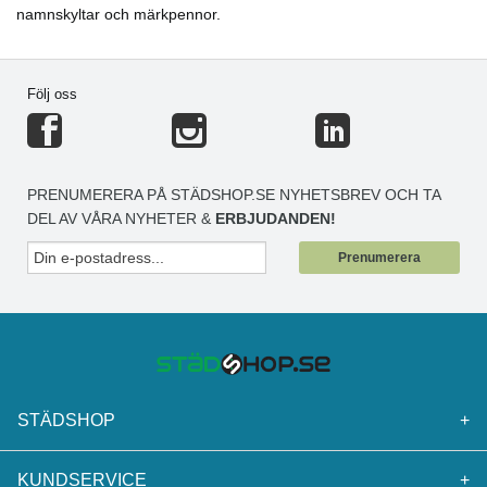
- Mått: 105x41mm
namnskyltar och märkpennor.
- Mått: 105x42.3mm
- Mått: 105x48mm
- Mått: 105x57mm
Följ oss
- Mått: 105x74mm
PRENUMERERA PÅ STÄDSHOP.SE NYHETSBREV OCH TA
DEL AV VÅRA NYHETER &
ERBJUDANDEN!
Prenumerera
STÄDSHOP
+
KUNDSERVICE
+