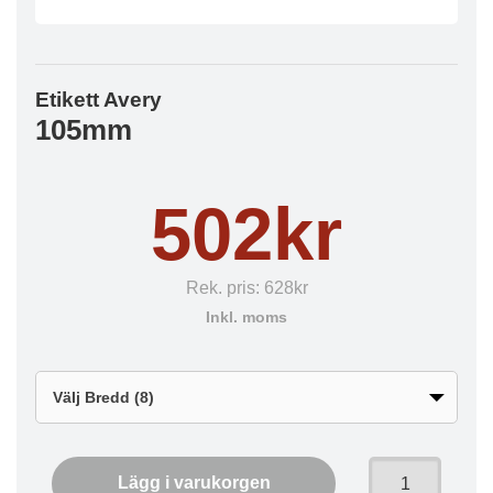
Etikett Avery
105mm
502kr
Rek. pris:
628kr
Inkl. moms
Lägg i varukorgen