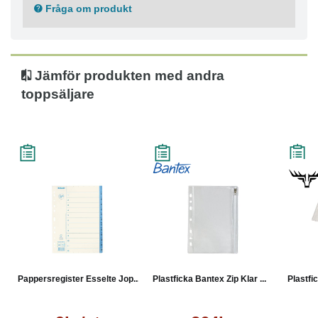
Made in EU
Fråga om produkt
5 års garanti
Jämför produkten med andra
toppsäljare
Pappersregister Esselte Jop...
Plastficka Bantex Zip Klar ...
Plastfi