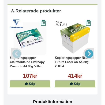
Relaterade produkter
Kopieringspapper
Kopieringspapper New
Kop
Clairefontaine Evercopy
Future Laser oh A4 80g
Eve
Prem oh A4 80g 500st
2500st
500
107kr
414kr
Köp
Köp
Produktinformation