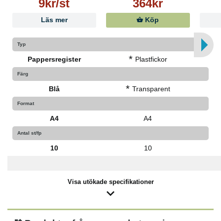
9kr/st
364kr
Läs mer
Köp
Typ
*
Pappersregister
Plastfickor
Färg
*
Blå
Transparent
Format
A4
A4
Antal st/fp
10
10
Visa utökade specifikationer