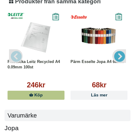
Produkter från samma kategori
Plastficka Leitz Recycled A4
Pärm Esselte Jopa A4 60mm
0.09mm 100st
246kr
68kr
Köp
Läs mer
Varumärke
Jopa