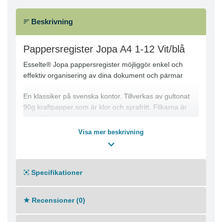
Beskrivning
Pappersregister Jopa A4 1-12 Vit/blå
Esselte® Jopa pappersregister möjliggör enkel och
effektiv organisering av dina dokument och pärmar
En klassiker på svenska kontor. Tillverkas av gultonat
90g kraftpapper som är klor och syrafritt. Flikarna är
mörkblå med svart tryck. Finns även med otryckta flikar.
Samtliga Jopa register är tillverkade av FSC® certifierat
Visa mer beskrivning
papper vilket gör dem till ett bra miljöval.
Pappersregister, märkta 1–12
Mått: A4
Specifikationer
Klor och syrafritt papper
Gultonat, 90 g/m2
Recensioner (0)
FSC® certifierat
Klimaneutral