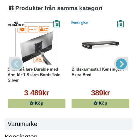
- WideScreen
Produkter från samma kategori
Skärmhållare Durable med
Bildskärmsställ Kensington
Arm för 1 Skärm Bordsfäste
Extra Bred
Silver
3 489kr
389kr
Köp
Köp
Varumärke
Kensington