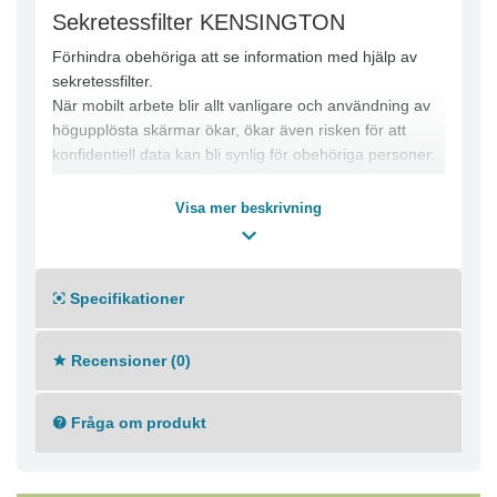
Sekretessfilter KENSINGTON
Förhindra obehöriga att se information med hjälp av
sekretessfilter.
När mobilt arbete blir allt vanligare och användning av
högupplösta skärmar ökar, ökar även risken för att
konfidentiell data kan bli synlig för obehöriga personer.
Sekretessfilter är en viktig del av en organisations
fysiska säkerhetspolicy, särskilt med tanke på den nya
Visa mer beskrivning
allmänna dataskyddsförordningen (GDPR).
Ett sekretessfilter är en visuell skyddsåtgärd och ett
oumbärligt säkerhetsverktyg för att skydda konfidentiell
Specifikationer
företagsdata eller personuppgifter som visas av en
anställd.
Recensioner (0)
- Begränsad betraktningsvinkel
- Enkel montering
Fråga om produkt
- Filtrering av blått ljus
- Kompatibel med pekskärmar
- Reflexskydd
- Effektivt skärmskydd