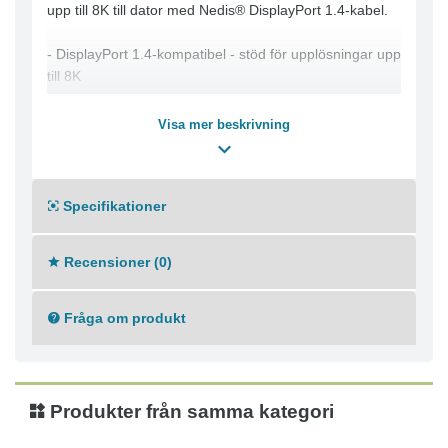
upp till 8K till dator med Nedis® DisplayPort 1.4-kabel.
- DisplayPort 1.4-kompatibel - stöd för upplösningar upp
till 8K
- Hållbara, gjutna kontakter som är speciellt utformade
för intensiv användning
Visa mer beskrivning
- Yttre material: PVC
- AWG-värde: 28
- Anslutning 1: DisplayPort hane
Specifikationer
- Anslutning 2: DisplayPort hane
- Ledarmaterial: Förtent Koppar
- Sladdlängd: 2m, 3m
Recensioner (0)
- Max. upplösning: 8K
- Kabeltyp: DisplayPort 1.4
Fråga om produkt
Produkter från samma kategori