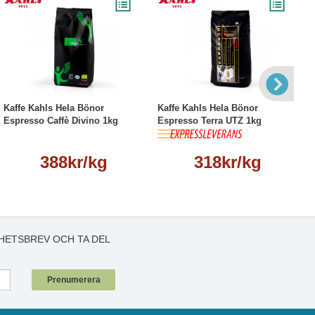
Läs mer
Läs mer
Kaffe Kahls Hela Bönor
Kaffe Kahls Hela Bönor
Espresso Caffè Divino 1kg
Espresso Terra UTZ 1kg
388kr/kg
318kr/kg
HETSBREV OCH TA DEL
!
Prenumerera