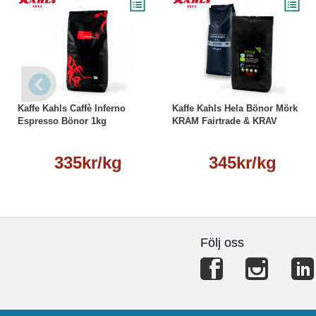
● Kaffesmak: Fyllig & chokladig
● Malningstyp: Kontor & Café 1,8 l
● Rostning: Mörkrost
● Etisk märkning: RFA SG & KRAV
Läs mer
Läs mer
Kaffe Kahls Caffè Inferno
Kaffe Kahls Hela Bönor Mörk
Espresso Bönor 1kg
KRAM Fairtrade & KRAV
335kr/kg
345kr/kg
Följ oss