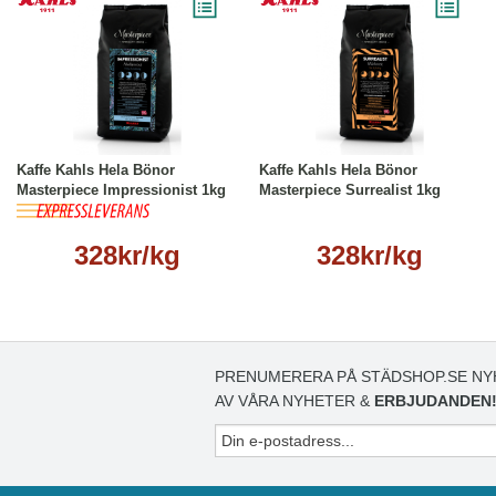
Läs mer
Läs mer
Kaffe Kahls Hela Bönor
Kaffe Kahls Hela Bönor
Masterpiece Impressionist 1kg
Masterpiece Surrealist 1kg
328kr/kg
328kr/kg
PRENUMERERA PÅ STÄDSHOP.SE NY
AV VÅRA NYHETER &
ERBJUDANDEN