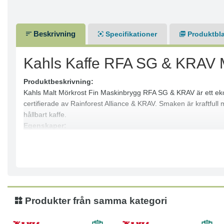
Beskrivning
Specifikationer
Produktbl
Kahls Kaffe RFA SG & KRAV M
Produktbeskrivning:
Kahls Malt Mörkrost Fin Maskinbrygg RFA SG & KRAV är ett ekolo
certifierade av Rainforest Alliance & KRAV. Smaken är kraftfull 
hållbart kaffe.
Egenskaper:
● 100% Arabica
● Ekologiskt, RFA SG & KRAV-certifierat
● Mörkrost med fyllig & chokladig smak
● Anpassad för kontor & cafébryggare (1,8 l)
Specifikationer:
● Förpackningsstorlek: 100g, 500g, 1kg
Produkter från samma kategori
● Förpackningstyp: Kaffe Kuddpåse B2B
● Bönor/Malet: Malet