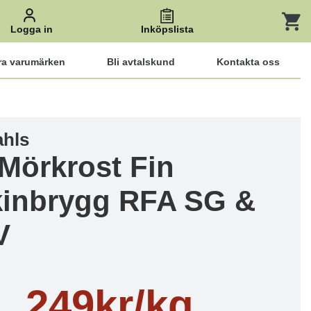
Logga in
Inköpslista
ra varumärken
Bli avtalskund
Kontakta oss
ahls
 Mörkrost Fin
inbrygg RFA SG &
V
249kr/kg