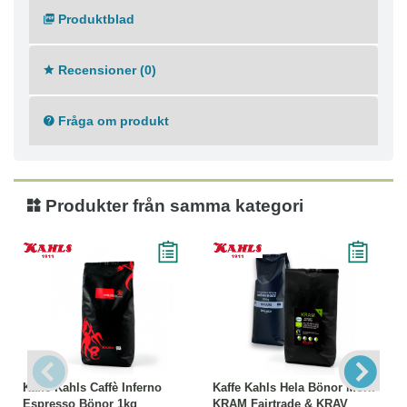
● Förpackningsstorlek: 125 g, 500g , 1kg
Produktblad
● Förpackningstyp: Kaffe Kuddpåse B2B
● Bönor/Malet: Malet
● Kaffesmak: Söt & fruktig
Recensioner (0)
● Malningstyp: Termosbryggare 2,2–2,5 l
● Rostning: Mellanrost
Fråga om produkt
● Ekologiskt: Ja
● Etisk märkning: Fairtrade
Produkter från samma kategori
Kaffe Kahls Caffè Inferno
Kaffe Kahls Hela Bönor Mörk
Espresso Bönor 1kg
KRAM Fairtrade & KRAV