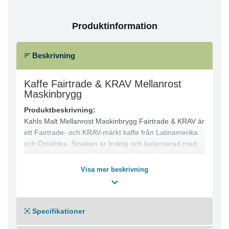
Produktinformation
Beskrivning
Kaffe Fairtrade & KRAV Mellanrost
Maskinbrygg
Produktbeskrivning:
Kahls Malt Mellanrost Maskinbrygg Fairtrade & KRAV är
ett Fairtrade- och KRAV-märkt kaffe från Latinamerika
och Östafrika. Smaken är fruktig och balanserad med
en härlig kaffesmak och behaglig eftersmak.
Egenskaper:
Visa mer beskrivning
● 100% Arabica
● Fairtrade & KRAV-certifierat
● Mellanrost med fruktig och balanserad smak
Specifikationer
● Passar för termosbryggare (2,2–2,5 l)
Specifikationer: