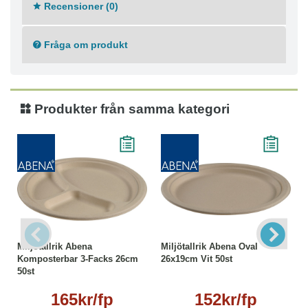
Recensioner (0)
Fråga om produkt
Produkter från samma kategori
Miljötallrik Abena
Miljötallrik Abena Oval
Komposterbar 3-Facks 26cm
26x19cm Vit 50st
50st
165kr/fp
152kr/fp