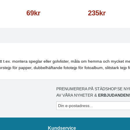
69kr
235kr
t att t.ex. montera speglar eller golvlister, måla om hemma och mycket m
orstejp för papper, dubbelhäftande fototejp för fotoalbum, slitstark tej
PRENUMERERA PÅ STÄDSHOP.SE NY
AV VÅRA NYHETER &
ERBJUDANDEN
Kundservice