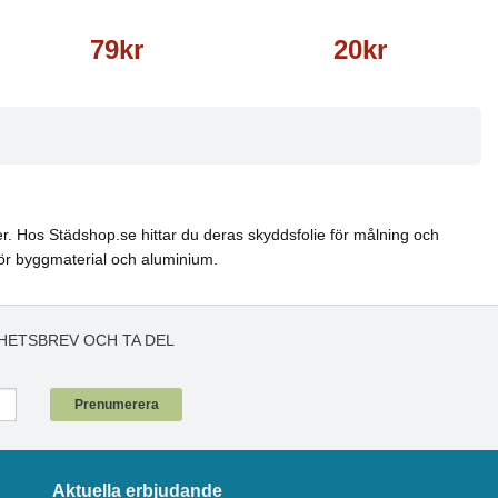
79kr
20kr
er. Hos Städshop.se hittar du deras skyddsfolie för målning och
p för byggmaterial och aluminium.
HETSBREV OCH TA DEL
!
Prenumerera
Aktuella erbjudande