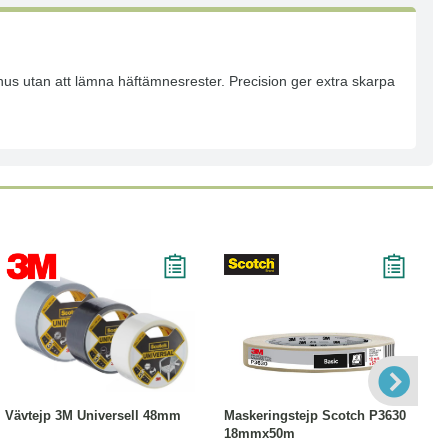
hus utan att lämna häftämnesrester. Precision ger extra skarpa
Läs mer
Köp
Läs mer
Vävtejp 3M Universell 48mm
Maskeringstejp Scotch P3630
18mmx50m