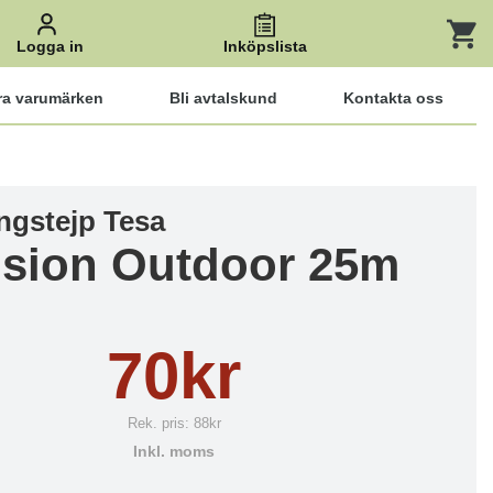
Logga in
Inköpslista
ra varumärken
Bli avtalskund
Kontakta oss
ngstejp Tesa
ision Outdoor 25m
70kr
Rek. pris:
88kr
Inkl. moms