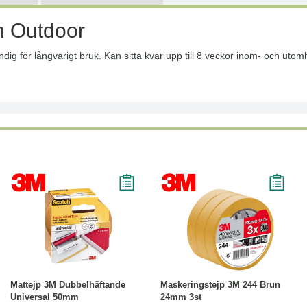
n Outdoor
g för långvarigt bruk. Kan sitta kvar upp till 8 veckor inom- och utom
Läs mer
Köp
Läs mer
Mattejp 3M Dubbelhäftande
Maskeringstejp 3M 244 Brun
Universal 50mm
24mm 3st