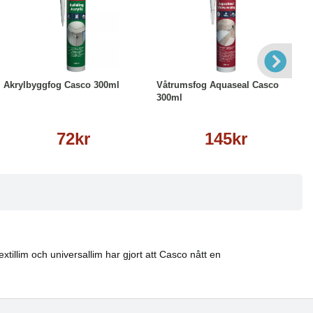
Läs mer
Läs mer
Akrylbyggfog Casco 300ml
Våtrumsfog Aquaseal Casco
300ml
72kr
145kr
tillim och universallim har gjort att Casco nått en