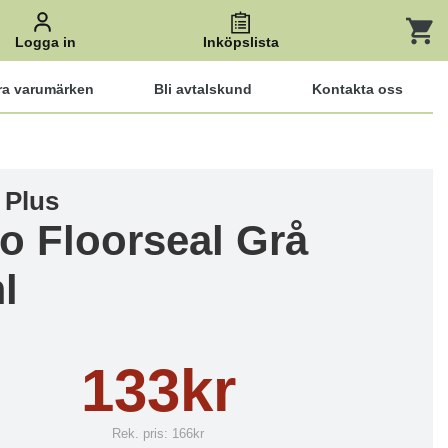
Logga in
Inköpslista
ra varumärken
Bli avtalskund
Kontakta oss
 Plus
o Floorseal Grå
l
133kr
Rek. pris:
166kr