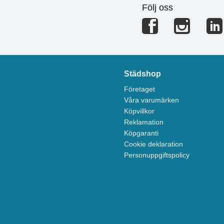
● Använd bottningslist av slutna celler (polyeten)
Följ oss
● Fogprofil: upp till 20 mm
Städshop
Företaget
Våra varumärken
Köpvillkor
Reklamation
Köpgaranti
Cookie deklaration
Personuppgiftspolicy