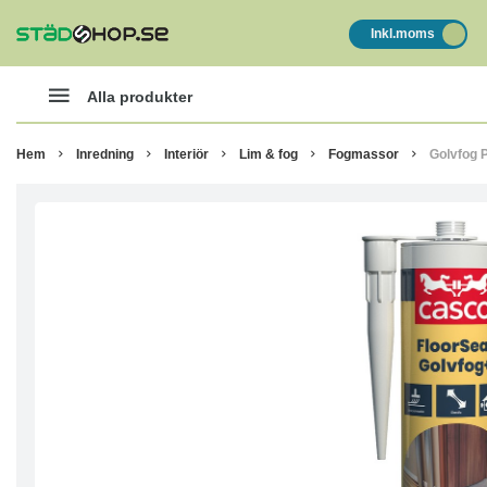
Inkl.moms
Alla produkter
Hem
Inredning
Interiör
Lim & fog
Fogmassor
Golvfog 