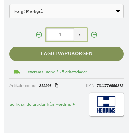
st
LÄGG I VARUKORGEN
Levereras inom: 3 - 5 arbetsdagar
Artikelnummer:
EAN:
219993
7311770559272
Se liknande artiklar från
Herdins