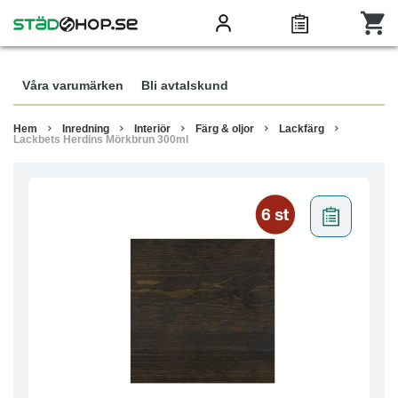
Våra varumärken
Bli avtalskund
Hem
Inredning
Interiör
Färg & oljor
Lackfärg
Lackbets Herdins Mörkbrun 300ml