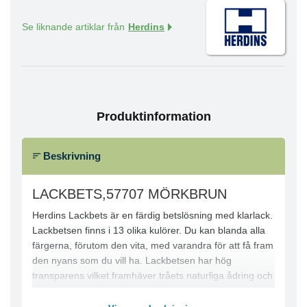
Se liknande artiklar från
Herdins
Produktinformation
Beskrivning
LACKBETS,57707 MÖRKBRUN
Herdins Lackbets är en färdig betslösning med klarlack.
Lackbetsen finns i 13 olika kulörer. Du kan blanda alla
färgerna, förutom den vita, med varandra för att få fram
den nyans som du vill ha. Lackbetsen har hög
transparens vilket framhäver tråets naturliga ådring och
ger ett vackert djup i färgen. Den har också bra
vidhäftningsförmåga och är snabbtorkande, vilket gör