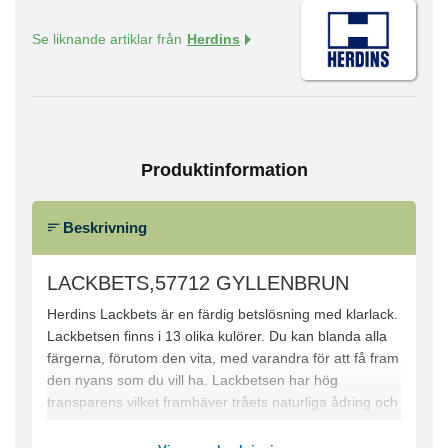
Se liknande artiklar från
Herdins
Produktinformation
Beskrivning
LACKBETS,57712 GYLLENBRUN
Herdins Lackbets är en färdig betslösning med klarlack.
Lackbetsen finns i 13 olika kulörer. Du kan blanda alla
färgerna, förutom den vita, med varandra för att få fram
den nyans som du vill ha. Lackbetsen har hög
transparens vilket framhäver tråets naturliga ådring och
ger ett vackert djup i färgen. Den har också bra
vidhäftningsförmåga och är snabbtorkande, vilket gör